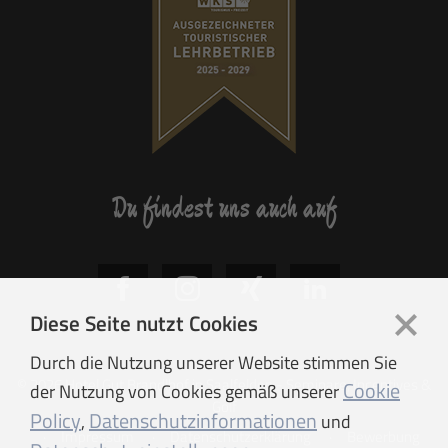
Du findest uns auch auf
Diese Seite nutzt Cookies
Durch die Nutzung unserer Website stimmen Sie
© 2026 Hotel Gut Brandlhof in Saalfelden - Seminare, Incentives &
Cookie
der Nutzung von Cookies gemäß unserer
Golf
Policy
Datenschutzinformationen
,
und
Impressum
Datenschutzerklärung
Bewerbung