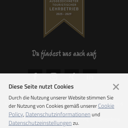
Du findest uns auch auf
Diese Seite nutzt Cookies
Durch die Nutzung unserer Website stimmen Sie
© 2026 Hotel Gut Brandlhof in Saalfelden - Seminare, Incentives &
Cookie
der Nutzung von Cookies gemäß unserer
Golf
Policy
Datenschutzinformationen
,
und
Impressum
Datenschutzerklärung
Bewerbung
Datenschutzeinstellungen
zu.
Internes